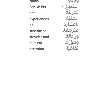
وناديا
Nadia El
الشيخ –
Sheikh his
تجربته
rich
الغنيّة
experiences
باعتباره
as
مترجمًا،
translator,
ورحّالة،
traveler and
ومؤرّخًا
cultural
ثقافيًا.
historian.