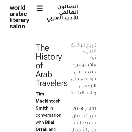
world
الصالون
العالمي
arabic
Skip
للأدب العربي
literary
to
salon
content
The
تاريخ الرحّالة
العرب
History
تيم
of
ماكينتوش-
Arab
سميث في
حوار مع بلال
Travelers
الأرفه لي
وناديا الشيخ
Tim
Mackintosh-
Smith
in
11 آذار 2024،
conversation
بيروت، لبنان
with
Bilal
باستضافة
Orfali
and
بلال الأرفه لي