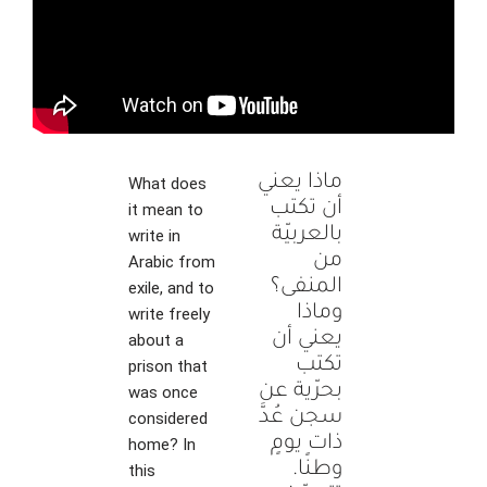
ماذا يعني
What does
أن تكتب
it mean to
بالعربيّة
write in
من
Arabic from
المنفى؟
exile, and to
وماذا
write freely
يعني أن
about a
تكتب
prison that
بحرّية عن
was once
سجن عُدَّ
considered
ذات يومٍ
home? In
وطنًا.
this